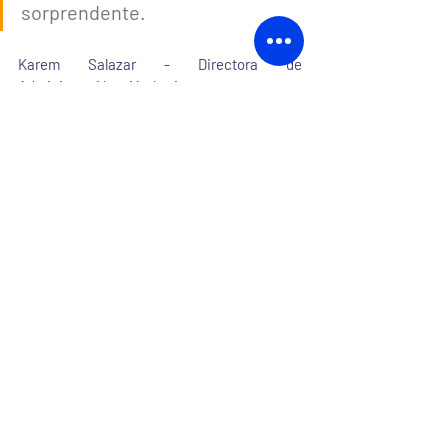
sorprendente.
Karem Salazar - Directora de 
Administración y Marketing
Comentarios
Escribir un comentario...