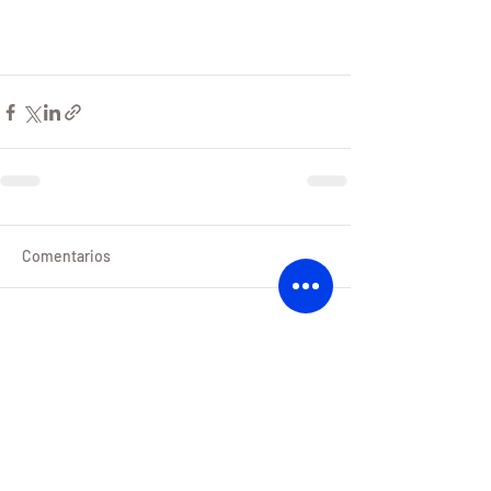
Comentarios
Escribir un comentario...
¿Tienes apetito de crecimiento?
Escríbenos