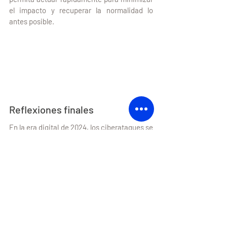
el impacto y recuperar la normalidad lo 
antes posible.
Reflexiones finales
En la era digital de 2024, los ciberataques se 
han convertido en una amenaza 
omnipresente que requiere una vigilancia 
constante y una estrategia de protección 
robusta. Desde técnicas de ingeniería social 
como el Phishing, hasta sofisticados 
ataques de malware y DDoS, los 
ciberdelincuentes emplean una variedad de 
tácticas para comprometer la seguridad de 